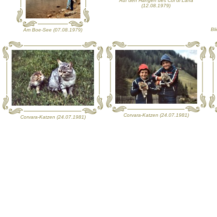
Auf den Hängen des Col di Lana
(12.08.1979)
Bl
Am Boe-See (07.08.1979)
Corvara-Katzen (24.07.1981)
Corvara-Katzen (24.07.1981)