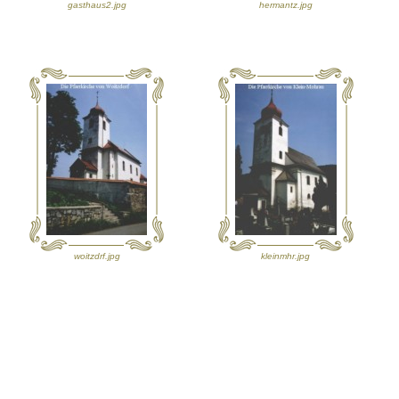
gasthaus2.jpg
hermantz.jpg
woitzdrf.jpg
kleinmhr.jpg