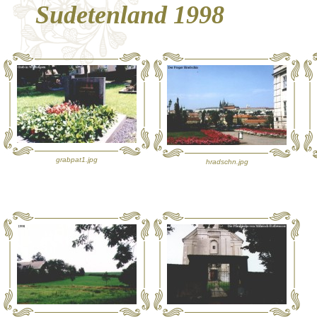
Sudetenland 1998
grabpat1.jpg
hradschn.jpg