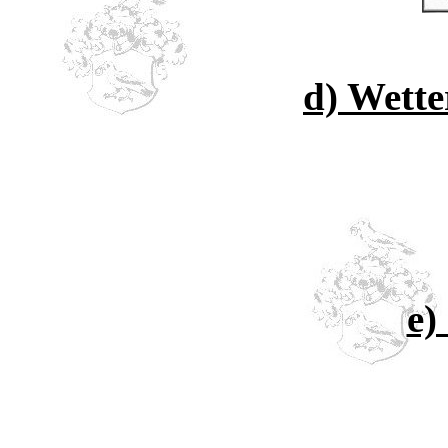
d) Wette
e)