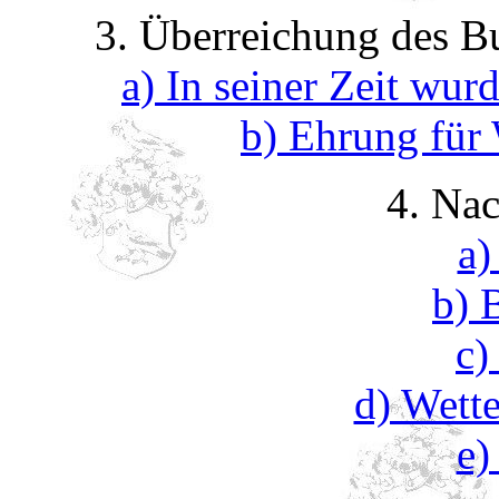
3. Überreichung des B
a) In seiner Zeit wu
b) Ehrung für
4. Nac
a)
b) 
c)
d) Wett
e)