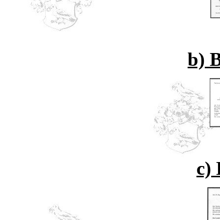
b) 
c)