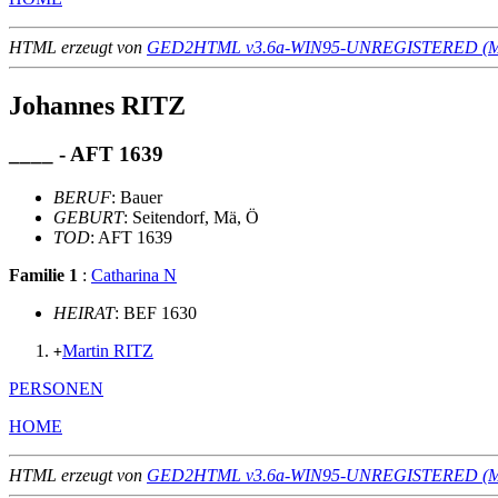
HTML erzeugt von
GED2HTML v3.6a-WIN95-UNREGISTERED (Ma
Johannes RITZ
____ - AFT 1639
BERUF
: Bauer
GEBURT
: Seitendorf, Mä, Ö
TOD
: AFT 1639
Familie 1
:
Catharina N
HEIRAT
: BEF 1630
Martin RITZ
+
PERSONEN
HOME
HTML erzeugt von
GED2HTML v3.6a-WIN95-UNREGISTERED (Ma