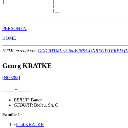
|_____________________|

                      |

                      |__

PERSONEN
HOME
HTML erzeugt von
GED2HTML v3.6a-WIN95-UNREGISTERED (Ma
Georg KRATKE
[N00288]
____ - ____
BERUF
: Bauer
GEBURT
: Bielau, Sn, Ö
Familie 1
:
Paul KRATKE
+