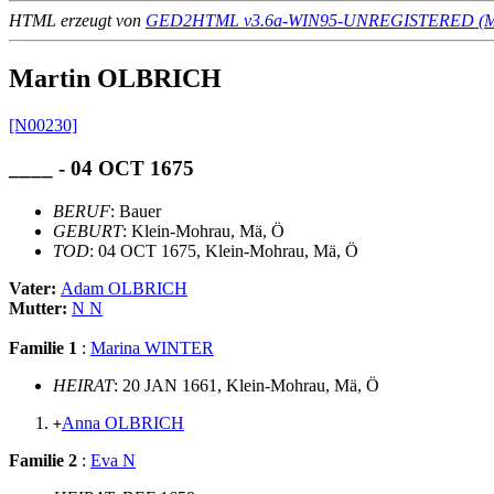
HTML erzeugt von
GED2HTML v3.6a-WIN95-UNREGISTERED (Ma
Martin OLBRICH
[N00230]
____ - 04 OCT 1675
BERUF
: Bauer
GEBURT
: Klein-Mohrau, Mä, Ö
TOD
: 04 OCT 1675, Klein-Mohrau, Mä, Ö
Vater:
Adam OLBRICH
Mutter:
N N
Familie 1
:
Marina WINTER
HEIRAT
: 20 JAN 1661, Klein-Mohrau, Mä, Ö
Anna OLBRICH
+
Familie 2
:
Eva N