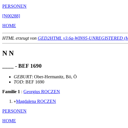
PERSONEN
[N00288]
HOME
HTML erzeugt von
GED2HTML v3.6a-WIN95-UNREGISTERED (Ma
N N
____ - BEF 1690
GEBURT
: Ober-Hermanitz, Bö, Ö
TOD
: BEF 1690
Familie 1
:
Georgius ROCZEN
Magdalena ROCZEN
+
PERSONEN
HOME