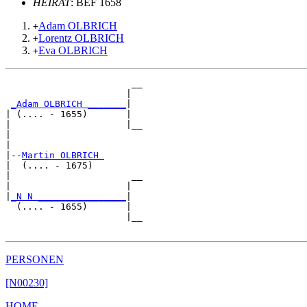
HEIRAT
: BEF 1658
Adam OLBRICH
+
Lorentz OLBRICH
+
Eva OLBRICH
+
                       __

                      |  

_Adam OLBRICH _______
|

| (.... - 1655)       |

|                     |__

|                        

|

|--
Martin OLBRICH 
|  (.... - 1675)

|                      __

|                     |  

|
_N N ________________
|

  (.... - 1655)       |

                      |__

PERSONEN
[N00230]
HOME