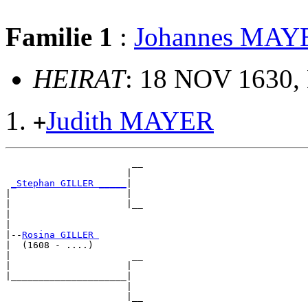
Familie 1
:
Johannes MAY
HEIRAT
: 18 NOV 1630, 
Judith MAYER
+
                       __

                      |  

_Stephan GILLER _____
|

|                     |

|                     |__

|                        

|

|--
Rosina GILLER 
|  (1608 - ....)

|                      __

|                     |  

|_____________________|

                      |

                      |__
