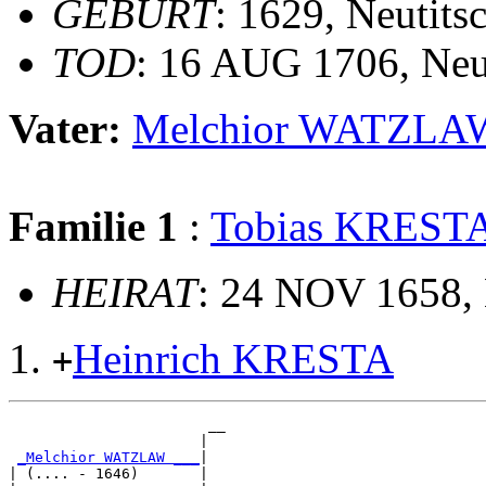
GEBURT
: 1629, Neutits
TOD
: 16 AUG 1706, Neu
Vater:
Melchior WATZLA
Familie 1
:
Tobias KREST
HEIRAT
: 24 NOV 1658, 
Heinrich KRESTA
+
                       __

                      |  

_Melchior WATZLAW ___
|

| (.... - 1646)       |
