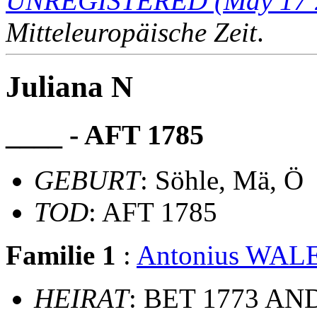
UNREGISTERED (May 17 
Mitteleuropäische Zeit
.
Juliana N
____ - AFT 1785
GEBURT
: Söhle, Mä, Ö
TOD
: AFT 1785
Familie 1
:
Antonius WAL
HEIRAT
: BET 1773 AN