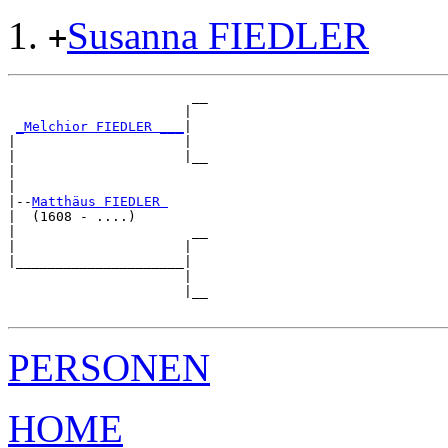
Susanna FIEDLER
+
                       __

                      |  

_Melchior FIEDLER ___
|

|                     |

|                     |__

|                        

|

|--
Matthäus FIEDLER 
|  (1608 - ....)

|                      __

|                     |  

|_____________________|

                      |

                      |__

PERSONEN
HOME