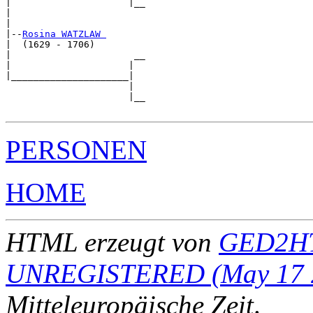
|                     |__

|                        

|

|--
Rosina WATZLAW 
|  (1629 - 1706)

|                      __

|                     |  

|_____________________|

                      |

                      |__

PERSONEN
HOME
HTML erzeugt von
GED2HT
UNREGISTERED (May 17 
Mitteleuropäische Zeit
.