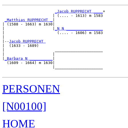
_Jacob RUPPRECHT ____
+

                      | (.... - 1613) m 1583

_Matthias RUPPRECHT _
|

| (1588 - 1663) m 1630|

|                     |
_N N ________________
|                       (.... - 1606) m 1583

|

|--
Jacob RUPPRECHT 
|  (1633 - 1689)

|                      _____________________

|                     |                     

|
_Barbara N __________
|

  (1609 - 1664) m 1630|

                      |_____________________

PERSONEN
[N00100]
HOME