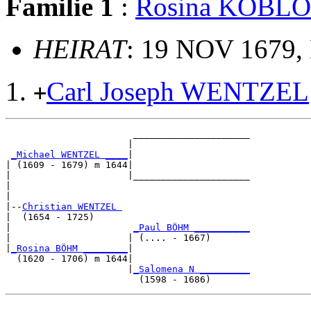
Familie 1
:
Rosina KOBL
HEIRAT
: 19 NOV 1679, 
Carl Joseph WENTZEL
+
                       _____________________

                      |                     

_Michael WENTZEL ____
|

| (1609 - 1679) m 1644|

|                     |_____________________

|                                           

|

|--
Christian WENTZEL 
|  (1654 - 1725)

|                      
_Paul BÖHM __________
|                     | (.... - 1667)       

|
_Rosina BÖHM ________
|

  (1620 - 1706) m 1644|

                      |
_Salomena N _________