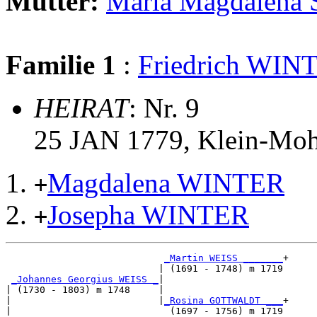
Mutter:
Maria Magdalen
Familie 1
:
Friedrich WIN
HEIRAT
: Nr. 9
25 JAN 1779, Klein-Moh
Magdalena WINTER
+
Josepha WINTER
+
_Martin WEISS _______
+

                           | (1691 - 1748) m 1719

_Johannes Georgius WEISS _
|

| (1730 - 1803) m 1748     |

|                          |
_Rosina GOTTWALDT ___
+

|                            (1697 - 1756) m 1719
