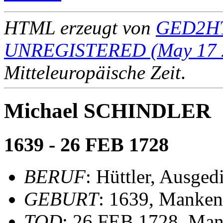
HTML erzeugt von
GED2HT
UNREGISTERED (May 17 
Mitteleuropäische Zeit
.
Michael SCHINDLER
1639 - 26 FEB 1728
BERUF
: Hüttler, Ausged
GEBURT
: 1639, Manken
TOD
: 26 FEB 1728, Man