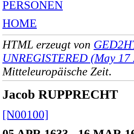
PERSONEN
HOME
HTML erzeugt von
GED2HT
UNREGISTERED (May 17 
Mitteleuropäische Zeit
.
Jacob RUPPRECHT
[N00100]
05 APR 1633 - 16 MAR 1