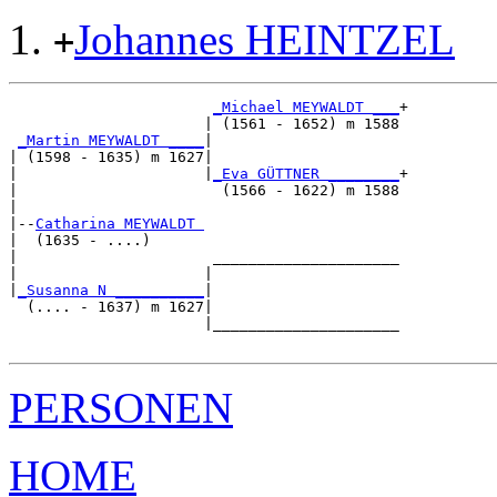
Johannes HEINTZEL
+
_Michael MEYWALDT ___
+

                      | (1561 - 1652) m 1588

_Martin MEYWALDT ____
|

| (1598 - 1635) m 1627|

|                     |
_Eva GÜTTNER ________
+

|                       (1566 - 1622) m 1588

|

|--
Catharina MEYWALDT 
|  (1635 - ....)

|                      _____________________

|                     |                     

|
_Susanna N __________
|

  (.... - 1637) m 1627|

                      |_____________________

PERSONEN
HOME