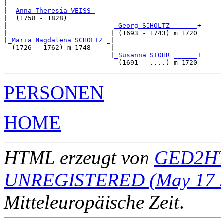
|

|--
Anna Theresia WEISS 
|  (1758 - 1828)

|                           
_Georg SCHOLTZ ______
+

|                          | (1693 - 1743) m 1720

|
_Maria Magdalena SCHOLTZ _
|

  (1726 - 1762) m 1748     |

                           |
_Susanna STÖHR ______
+

PERSONEN
HOME
HTML erzeugt von
GED2HT
UNREGISTERED (May 17 
Mitteleuropäische Zeit
.