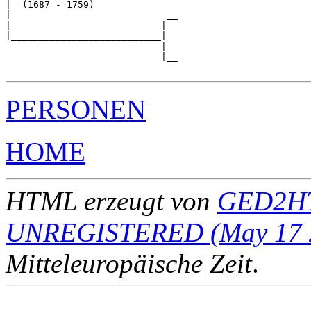
|  (1687 - 1759)

|                            __

|                           |  

|___________________________|

                            |

                            |__

PERSONEN
HOME
HTML erzeugt von
GED2HT
UNREGISTERED (May 17 
Mitteleuropäische Zeit
.