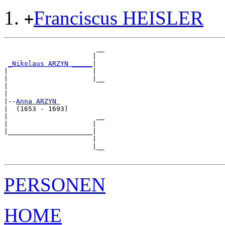
Franciscus HEISLER
+
                       __

                      |  

_Nikolaus ARZYN _____
|

|                     |

|                     |__

|                        

|

|--
Anna ARZYN 
|  (1653 - 1693)

|                      __

|                     |  

|_____________________|

                      |

                      |__

PERSONEN
HOME