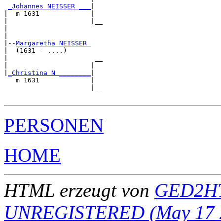
_Johannes NEISSER ___
|

|  m 1631             |

|                     |__

|                        

|

|--
Margaretha NEISSER 
|  (1631 - ....)

|                      __

|                     |  

|
_Christina N ________
|

   m 1631             |

                      |__

PERSONEN
HOME
HTML erzeugt von
GED2HT
UNREGISTERED (May 17 