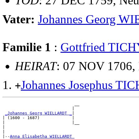
TOD
: 27 DEC 1759, Neut
Vater:
Johannes Georg W
Familie 1
:
Gottfried TIC
HEIRAT
: 07 NOV 1706, 
Johannes Josephus TI
+
                             __

                            |  

_Johannes Georg WIELLARDT _
|

| (1600 - 1687)             |

|                           |__

|                              

|

|--
Anna Elisabetha WIELLARDT 