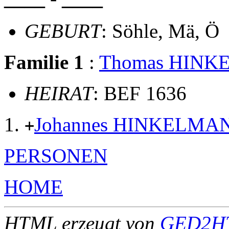
GEBURT
: Söhle, Mä, Ö
Familie 1
:
Thomas HIN
HEIRAT
: BEF 1636
Johannes HINKELMA
+
PERSONEN
HOME
HTML erzeugt von
GED2HT