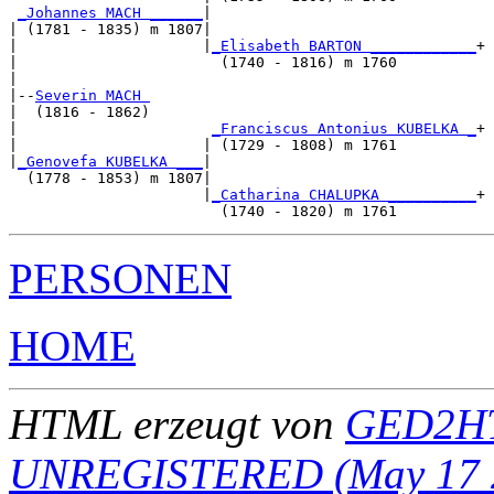
_Johannes MACH ______
|

| (1781 - 1835) m 1807|

|                     |
_Elisabeth BARTON ____________
+

|                       (1740 - 1816) m 1760         

|

|--
Severin MACH 
|  (1816 - 1862)

|                      
_Franciscus Antonius KUBELKA _
+

|                     | (1729 - 1808) m 1761         

|
_Genovefa KUBELKA ___
|

  (1778 - 1853) m 1807|

                      |
_Catharina CHALUPKA __________
+

PERSONEN
HOME
HTML erzeugt von
GED2HT
UNREGISTERED (May 17 