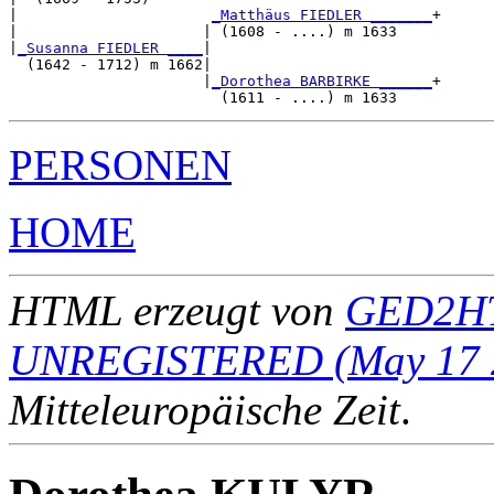
|                      
_Matthäus FIEDLER _______
+

|                     | (1608 - ....) m 1633    

|
_Susanna FIEDLER ____
|

  (1642 - 1712) m 1662|

                      |
_Dorothea BARBIRKE ______
+

PERSONEN
HOME
HTML erzeugt von
GED2HT
UNREGISTERED (May 17 
Mitteleuropäische Zeit
.