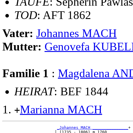
TAUFE
: Sepherin Pawlas
TOD
: AFT 1862
Vater:
Johannes MACH
Mutter:
Genovefa KUBE
Familie 1
:
Magdalena A
HEIRAT
: BEF 1844
Marianna MACH
+
_Johannes MACH _______________
+

                      | (1735 - 1806) m 1760         
