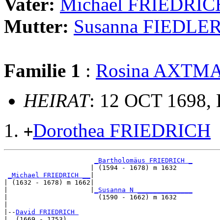
Vater:
Michael FRIEDRIC
Mutter:
Susanna FIEDLE
Familie 1
:
Rosina AXTM
HEIRAT
: 12 OCT 1698,
Dorothea FRIEDRICH
+
_Bartholomäus FRIEDRICH _
                      | (1594 - 1678) m 1632    

_Michael FRIEDRICH __
|

| (1632 - 1678) m 1662|

|                     |
_Susanna N ______________
|                       (1590 - 1662) m 1632    

|

|--
David FRIEDRICH 
|  (1669 - 1753)
