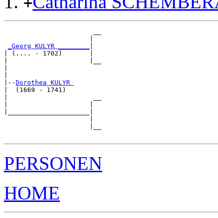
Catharina SCHEMBER
+
                       __

                      |  

_Georg KULYR ________
|

| (.... - 1702)       |

|                     |__

|                        

|

|--
Dorothea KULYR 
|  (1669 - 1741)

|                      __

|                     |  

|_____________________|

                      |

                      |__

PERSONEN
HOME